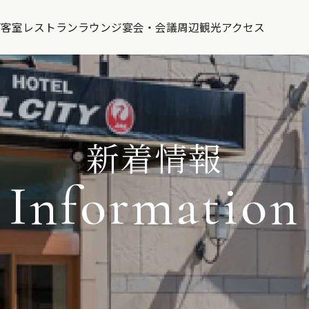
プ
客室
レストラン
ラウンジ
宴会・会議
周辺観光
アクセス
新着情報
Information